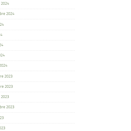
 2024
bre 2024
024
24
24
024
 2024
re 2023
re 2023
 2023
bre 2023
023
2023