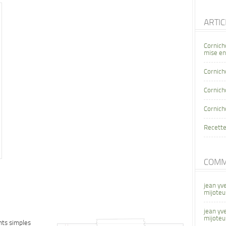
ARTI
Cornich
mise en
Cornich
Cornicho
Cornich
Recette
COMM
jean yv
mijoteu
jean yv
mijoteu
nts simples