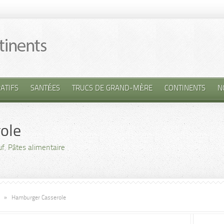
ATIFS
SANTÉES
TRUCS DE GRAND-MÈRE
CONTINENTS
N
ole
uf
,
Pâtes alimentaire
»
Hamburger Casserole