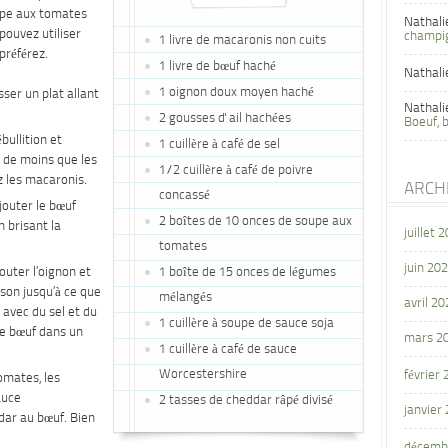
upe aux tomates
Nathali
pouvez utiliser
champi
1 livre de macaronis non cuits
préférez.
1 livre de bœuf haché
Nathali
1 oignon doux moyen haché
sser un plat allant
Nathali
2 gousses d' ail hachées
Boeuf, 
bullition et
1 cuillère à café de sel
e de moins que les
1/2 cuillère à café de poivre
z les macaronis.
ARCH
concassé
jouter le bœuf
2 boîtes de 10 onces de soupe aux
 brisant la
juillet 
tomates
juin 20
outer l’oignon et
1 boîte de 15 onces de légumes
isson jusqu’à ce que
mélangés
avril 20
 avec du sel et du
1 cuillère à soupe de sauce soja
 le bœuf dans un
mars 2
1 cuillère à café de sauce
Worcestershire
février
omates, les
auce
2 tasses de cheddar râpé divisé
janvier
dar au bœuf. Bien
décemb