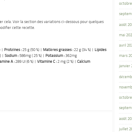
octobre
septem
r cela. Voir la section des variations ci-dessous pour quelques
août 2
odifier cette recette.
mai 20
avril 20
) |
Protéines :
25 g (50 %) |
Matières grasses :
22 g (34 %) |
Lipides
) |
Sodium :
586mg ( 25 %) |
Potassium :
362mg
mars 2
amine A :
289 UI (6 %) |
Vitamine C :
2 mg (2 %) |
Calcium
janvier
décemb
novemb
octobre
septem
août 2
juillet 