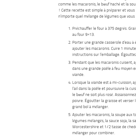
comme les macaronis, le bœuf haché et la so
! Cette recette est simple à préparer et vous 
n’importe quel mélange de légumes que vous 
Préchauffer le four à 375 degrés. Grai
au four 9×13.
Porter une grande casserole d’eau à é
ajouter les macaronis. Cuire 1 minut
instructions sur l’emballage. Égoutte
Pendant que les macaronis cuisent, a
dans une grande poêle à feu moyen en
viande.
Lorsque la viande est à mi-cuisson, aj
l’ail dans la poêle et poursuivre la cu
le bœuf ne soit plus rosé. Assaisonnez
poivre. Égoutter la graisse et verser
grand bol à mélanger.
Ajouter les macaronis, la soupe aux t
légumes mélangés, la sauce soja, la s
Worcestershire et 1/2 tasse de ched
mélanger pour combiner.