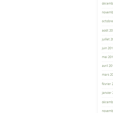
décemb
novemb
octobre
août 2
juillet 
juin 20
mai 20
avril 20
mars 2
février
janvier
décemb
novemb