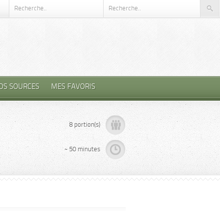
OS SOURCES
MES FAVORIS
8 portion(s)
~ 50 minutes