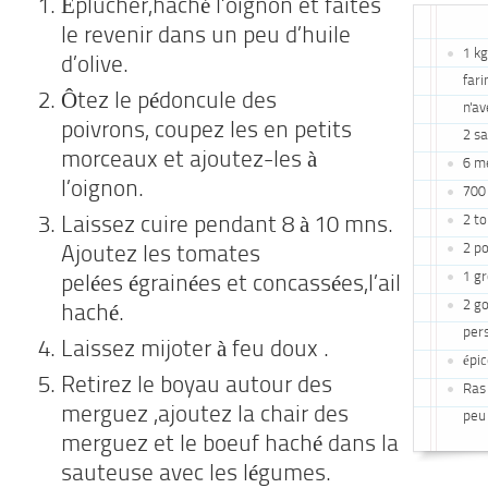
Éplucher,haché l’oignon et faites
le revenir
dans un peu d’huile
1 k
d’olive.
far
Ôtez le pédoncule des
n'av
poivrons,
coupez les en petits
2 sa
morceaux et ajoutez-les à
6 m
l’oignon.
700
2 t
Laissez cuire pendant 8 à 10 mns.
2 po
Ajoutez les tomates
1 g
pelées
égrainées et concassées,l’ail
2 go
haché.
pers
Laissez mijoter à feu doux .
épic
Retirez le boyau autour des
Ras 
merguez ,ajoutez la chair
des
peu 
merguez et le boeuf haché dans la
sauteuse avec les légumes.