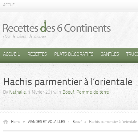
ACCUEIL
ACCUEIL
RECETTES
PLATS DÉCORATIFS
SANTÉES
TRUC
Hachis parmentier à l’orientale
By
Nathalie
, 1 février 2014, In
Boeuf
,
Pomme de terre
Home
»
VIANDES ET VOLAILLES
»
Boeuf
»
Hachis parmentier à l’orientale