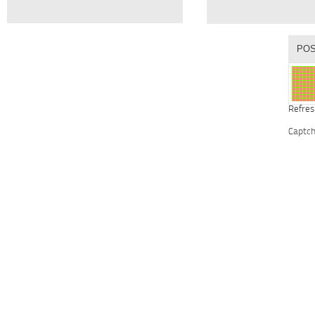
Refres
Captc