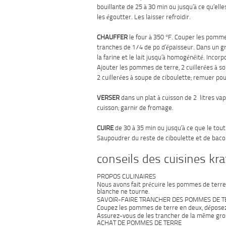
bouillante de 25 à 30 min ou jusqu’à ce qu’elle
les égoutter. Les laisser refroidir.
CHAUFFER
le four à 350 °F. Couper les pomm
tranches de 1/4 de po d’épaisseur. Dans un gr
la farine et le lait jusqu’à homogénéité. Incor
Ajouter les pommes de terre, 2 cuillerées à s
2 cuillerées à soupe de ciboulette; remuer po
VERSER
dans un plat à cuisson de 2 litres vap
cuisson; garnir de fromage.
CUIRE
de 30 à 35 min ou jusqu’à ce que le tout
Saupoudrer du reste de ciboulette et de baco
conseils des cuisines kra
PROPOS CULINAIRES
Nous avons fait précuire les pommes de terre 
blanche ne tourne.
SAVOIR-FAIRE TRANCHER DES POMMES DE T
Coupez les pommes de terre en deux, déposez-
Assurez-vous de les trancher de la même gros
ACHAT DE POMMES DE TERRE