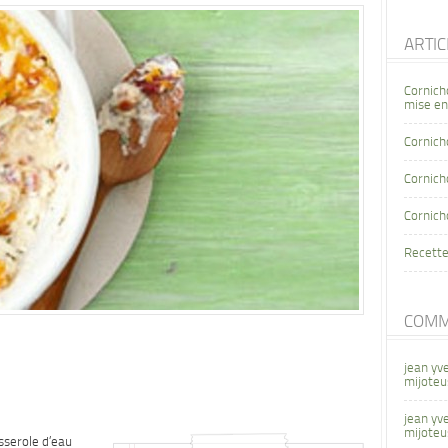
ARTI
Cornich
mise en
Cornich
Cornicho
Cornich
Recette
COMM
jean yv
mijoteu
jean yv
mijoteu
sserole d’eau