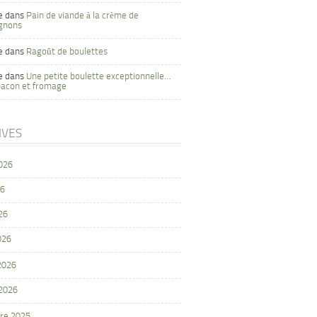
e
dans
Pain de viande à la crème de
gnons
e
dans
Ragoût de boulettes
e
dans
Une petite boulette exceptionnelle…
bacon et fromage
IVES
2026
26
26
026
 2026
 2026
re 2025