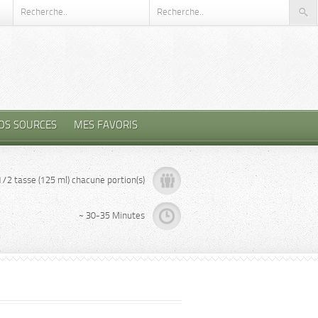
OS SOURCES
MES FAVORIS
1/2 tasse (125 ml) chacune portion(s)
~ 30-35 Minutes