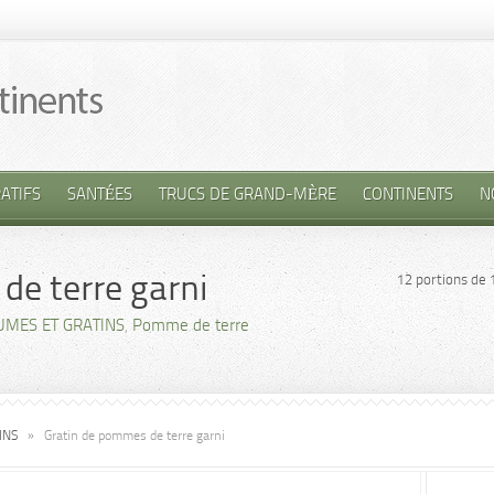
ATIFS
SANTÉES
TRUCS DE GRAND-MÈRE
CONTINENTS
N
de terre garni
12 portions de 
UMES ET GRATINS
,
Pomme de terre
INS
»
Gratin de pommes de terre garni