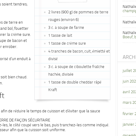
s soient tendres;
Nathali
champi
2 livres (900 g) de pommes de terre
rouges (environ 6)
Nathali
es de terre en
3 c. à soupe de farine
and bol, fouetter
Nathali
porer la crème sure.
1 tasse de lait
Boeuf, 
oupe de bacon et
1 tasse de crème sure
ur enrober.
4 tranches de bacon, cuit, émietté et
ARCH
orisé d’un enduit à
divisé
3 c. à soupe de ciboulette fraîche
juillet 
hachée, divisée
 soit bien chaud.
juin 20
1 tasse de double cheddar râpé
n.
Kraft
avril 20
ft
mars 2
afin de réduire le temps de cuisson et d’éviter que la sauce
février
ERRE DE FAÇON SÉCURITAIRE
janvier
les, le côté coupé vers le bas, puis tranchez-les comme indiqué.
seur afin que la cuisson soit uniforme.
décemb