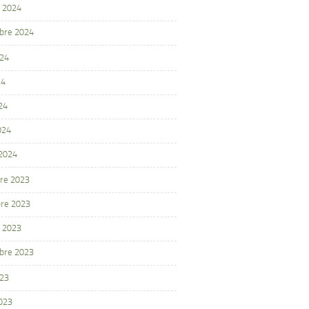
 2024
bre 2024
024
24
24
024
 2024
re 2023
re 2023
 2023
bre 2023
023
2023