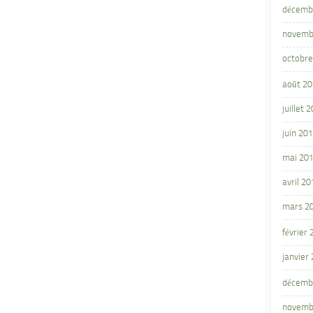
décemb
novemb
octobre
août 2
juillet 
juin 20
mai 20
avril 20
mars 2
février
janvier
décemb
novemb