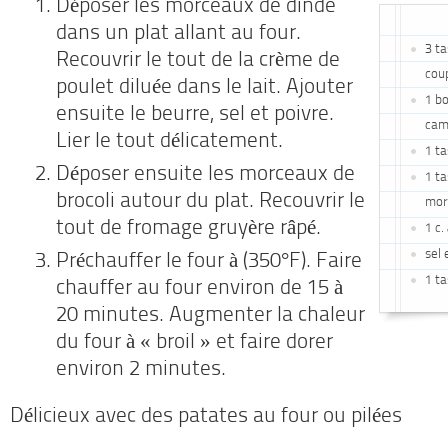
Déposer les morceaux de dinde
dans un plat allant au four.
3 ta
Recouvrir le tout de la crème de
cou
poulet diluée dans le lait. Ajouter
1 b
ensuite le beurre, sel et poivre.
cam
Lier le tout délicatement.
1 ta
Déposer ensuite les morceaux de
1 ta
brocoli autour du plat. Recouvrir le
mor
tout de fromage gruyère râpé.
1 c.
sel 
Préchauffer le four à (350°F). Faire
1 t
chauffer au four environ de 15 à
20 minutes. Augmenter la chaleur
du four à « broil » et faire dorer
environ 2 minutes.
Délicieux avec des patates au four ou pilées