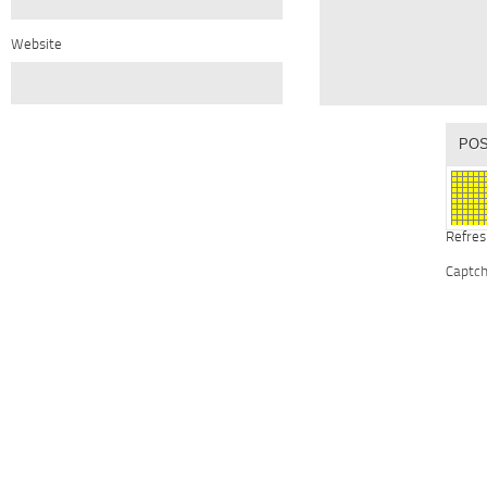
Website
Refres
Captc