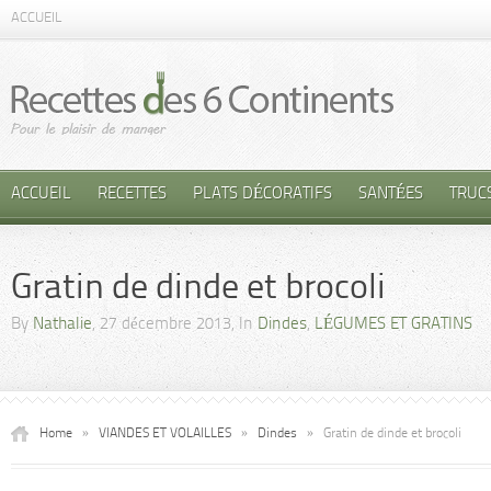
ACCUEIL
ACCUEIL
RECETTES
PLATS DÉCORATIFS
SANTÉES
TRUC
Gratin de dinde et brocoli
By
Nathalie
, 27 décembre 2013, In
Dindes
,
LÉGUMES ET GRATINS
Home
»
VIANDES ET VOLAILLES
»
Dindes
»
Gratin de dinde et brocoli