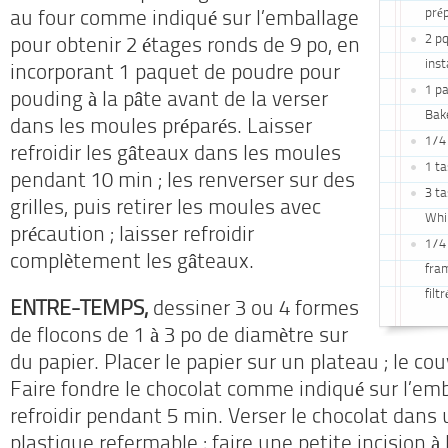
pré
au four comme indiqué sur l’emballage
2 pq
pour obtenir 2 étages ronds de 9 po, en
inst
incorporant 1 paquet de poudre pour
1 pa
pouding à la pâte avant de la verser
Bake
dans les moules préparés. Laisser
1/4 
refroidir les gâteaux dans les moules
1 ta
pendant 10 min ; les renverser sur des
3 ta
grilles, puis retirer les moules avec
Whi
précaution ; laisser refroidir
1/4 
complètement les gâteaux.
fram
filt
ENTRE-TEMPS,
dessiner 3 ou 4 formes
de flocons de 1 à 3 po de diamètre sur
du papier. Placer le papier sur un plateau ; le couv
Faire fondre le chocolat comme indiqué sur l’emba
refroidir pendant 5 min. Verser le chocolat dans 
plastique refermable ; faire une petite incision à 