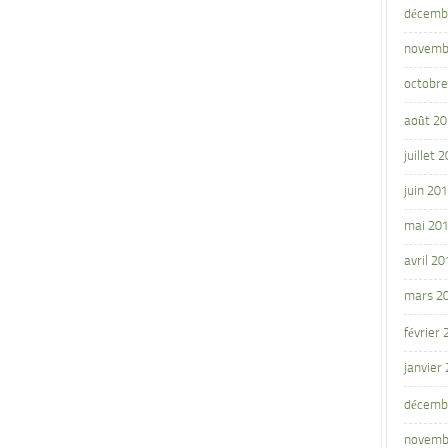
décemb
novemb
octobre
août 2
juillet 
juin 20
mai 20
avril 20
mars 2
février
janvier
décemb
novemb