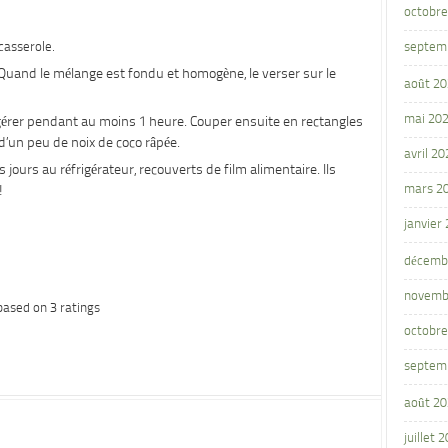
octobre
casserole.
septem
 Quand le mélange est fondu et homogène, le verser sur le
août 2
mai 20
frigérer pendant au moins 1 heure. Couper ensuite en rectangles
d’un peu de noix de coco râpée.
avril 20
ours au réfrigérateur, recouverts de film alimentaire. Ils
mars 2
!
janvier
décemb
novemb
based on
3
ratings
octobre
septem
août 2
juillet 