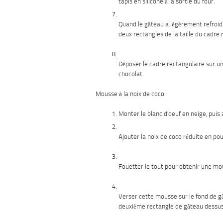
tapis en silicone à la sortie du four.
Quand le gâteau a légèrement refroidi
deux rectangles de la taille du cadre 
Déposer le cadre rectangulaire sur un
chocolat.
Mousse à la noix de coco:
Monter le blanc d’oeuf en neige, puis 
Ajouter la noix de coco réduite en pou
Fouetter le tout pour obtenir une mou
Verser cette mousse sur le fond de gât
deuxième rectangle de gâteau dessus.