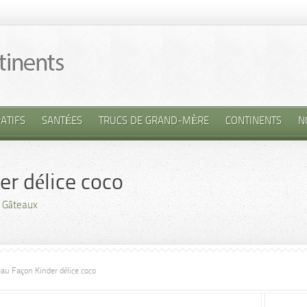
ATIFS
SANTÉES
TRUCS DE GRAND-MÈRE
CONTINENTS
N
r délice coco
,
Gâteaux
au Façon Kinder délice coco