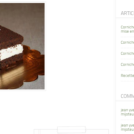
ARTI
Cornich
mise en
Cornich
Cornicho
Cornich
Recette
COMM
jean yv
mijoteu
jean yv
mijoteu