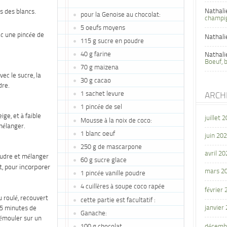
Nathali
s des blancs.
pour la Genoise au chocolat:
champi
5 oeufs moyens
c une pincée de
Nathali
115 g sucre en poudre
40 g farine
Nathali
Boeuf, 
70 g maizena
vec le sucre, la
30 g cacao
dre.
1 sachet levure
ARCH
1 pincée de sel
ige, et à faible
juillet 
Mousse à la noix de coco:
 mélanger.
1 blanc oeuf
juin 20
250 g de mascarpone
avril 20
udre et mélanger
60 g sucre glace
incorporer
t, pour
mars 2
1 pincée vanille poudre
4 cuillères à soupe coco rapée
février
 roulé, recouvert
cette partie est facultatif :
janvier
 15 minutes de
Ganache:
démouler sur un
100 g chocolat
décemb