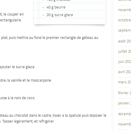
40 g beurre
novemb
t, le couper en
20 g sucre glace
rectangulaire.
octobre
septem
 plat, puis mettre au fond le premier rectangle de gâteau au
août 2
juillet 
juin 20
ajouter le sucre glace.
avril 20
dre, la vanille et le mascarpone.
mars 2
février
sse à la noix de coco.
janvier
décemb
eau au chocolat dans le cadre, lisser à la spatule puis déposer le
 Tasser légèrement, et réfrigérer.
novemb