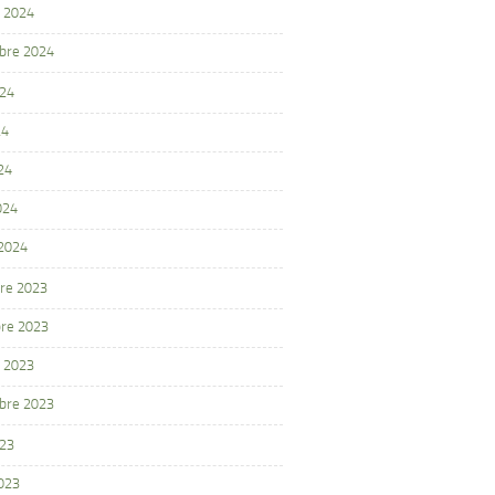
 2024
bre 2024
024
24
24
024
 2024
re 2023
re 2023
 2023
bre 2023
023
2023