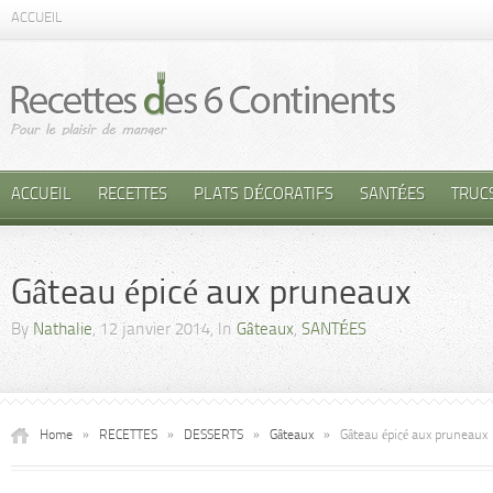
ACCUEIL
ACCUEIL
RECETTES
PLATS DÉCORATIFS
SANTÉES
TRUC
Gâteau épicé aux pruneaux
By
Nathalie
, 12 janvier 2014, In
Gâteaux
,
SANTÉES
Home
»
RECETTES
»
DESSERTS
»
Gâteaux
»
Gâteau épicé aux pruneaux