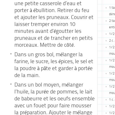
une petite casserole d’eau et
1 ta
porter à ébullition. Retirer du feu
dén
et ajouter les pruneaux. Couvrir et
2 ta
laisser tremper environ 10
enti
minutes avant d’égoutter les
1/2 
pruneaux et de trancher en petits
2 c.
morceaux. Mettre de côté.
1/2 
mou
Dans un gros bol, mélanger la
1/2 
farine, le sucre, les épices, le sel et
mou
la poudre à pâte et garder à portée
1/2 
de la main.
mou
Dans un bol moyen, mélanger
1/2 
l’huile, la purée de pommes, le lait
mou
de babeurre et les oeufs ensemble
1 c.
avec un fouet pour faire mousser
1/2 
la préparation. Ajouter le mélange
1/2 