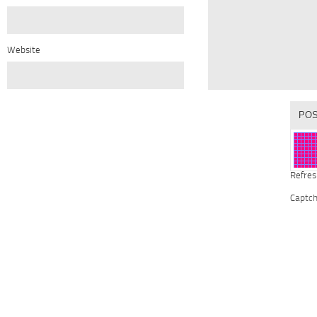
Website
Refres
Captc