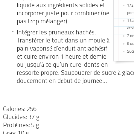
liquide aux ingrédients solides et
1/2 
incorporer juste pour combiner (ne
po
pas trop mélanger).
1 ta
écr
Intégrer les pruneaux hachés.
2 oe
Transférer le tout dans un moule à
6 oe
pain vaporisé d’enduit antiadhésif
Sucr
et cuire environ 1 heure et demie
ou jusqu’à ce qu’un cure-dents en
ressorte propre. Saupoudrer de sucre à glace
doucement en début de journée…
Calories: 256
Glucides: 37 g
Protéines: 5 g
Gras: 10 g