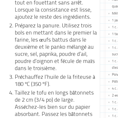
tout en fouettant sans arrêt.
quan
Lorsque la consistance est lisse,
MAY
ajoutez le reste des ingrédients.
1 ja
Préparez la panure. Utilisez trois
1 c.
bols en mettant dans le premier la
1 ta
farine, les œufs battus dans le
1 c.
deuxième et le panko mélangé au
1 c.
sucre, sel, paprika, poudre d’ail,
suc
poudre d’oignon et fécule de maïs
1 c.
dans le troisième.
d’e
Poiv
Préchauffez l’huile de la friteuse à
PAN
180 °C (350 °F).
4 c.
Taillez le tofu en longs bâtonnets
2 œ
de 2 cm (3/4 po) de large.
1 c.
Asséchez-les bien sur du papier
1 c.
absorbant. Passez les bâtonnets
1 c.