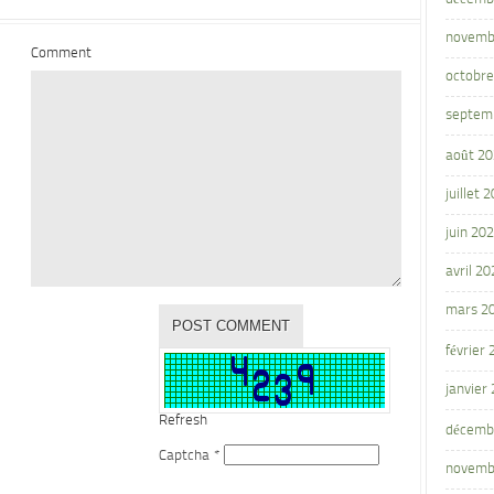
novemb
Comment
octobre
septem
août 2
juillet 
juin 20
avril 20
mars 2
février
janvier
Refresh
décemb
Captcha
*
novemb