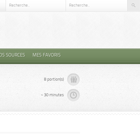
OS SOURCES
MES FAVORIS
8 portion(s)
~ 30 minutes