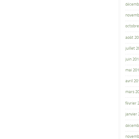
décemb
novemb
octobre
août 2
juillet 
juin 20
mai 20
avril 20
mars 2
février
janvier
décemb
novemb