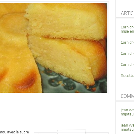
ARTI
Cornich
mise en
Cornich
Cornicho
Cornich
Recette
COMM
jean yv
mijoteu
jean yv
mijoteu
 mou avec le sucre