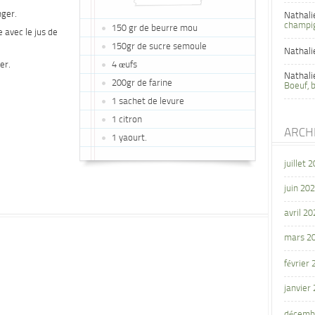
nger.
Nathali
champi
150 gr de beurre mou
e avec le jus de
150gr de sucre semoule
Nathali
er.
4 œufs
Nathali
200gr de farine
Boeuf, 
1 sachet de levure
1 citron
ARCH
1 yaourt.
juillet 
juin 20
avril 20
mars 2
février
janvier
décemb