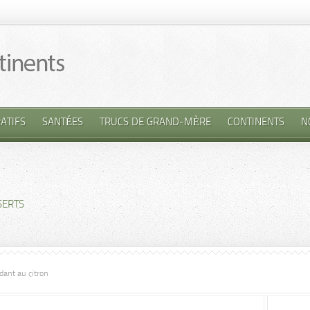
ATIFS
SANTÉES
TRUCS DE GRAND-MÈRE
CONTINENTS
N
SERTS
dant au citron