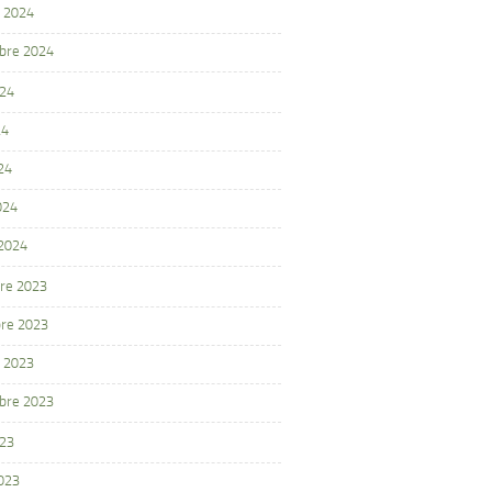
 2024
bre 2024
024
24
24
024
 2024
re 2023
re 2023
 2023
bre 2023
023
2023