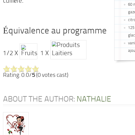
cuillère.
60 m
gaz
citr
125 
Équivalence au programme
glac
vani
ajo
1/2 X
1 X
Rating: 0.0/
5
(0 votes cast)
ABOUT THE AUTHOR:
NATHALIE