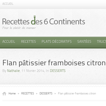
ACCUEIL
ACCUEIL
RECETTES
PLATS DÉCORATIFS
SANTÉES
TRUC
Flan pâtissier framboises citron
By
Nathalie
, 11 février 2014, In
DESSERTS
Home
»
RECETTES
»
DESSERTS
»
Flan pâtissier framboises citron