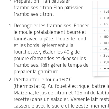
Préparation Flan pâtissier
framboises citron Flan pâtissier
1 pâ
framboises citron :
1 l 
1/2
Décongeler les framboises. Foncer
sur
le moule préalablement beurré et
180
fariné avec la pâte. Piquer le fond
100
et les bords légèrement à la
40 
fourchette, y étaler les 40 g de
3 o
poudre d’amandes et déposer les
le j
framboises. Réfrigérer le temps de
le z
préparer la garniture.
Préchauffer le four à 180°C
(thermostat 6). Au fouet électrique, battre l
Maïzena, le jus de citron et 125 ml de lait (p
recette) dans un saladier. Verser le lait re
casserole avec le sucre et le zeste finement