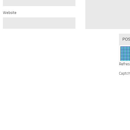
Website
Refres
Captc