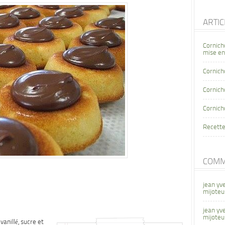
ARTI
Cornich
mise en
Cornich
Cornicho
Cornich
Recette
COMM
jean yv
mijoteu
jean yv
mijoteu
vanillé, sucre et