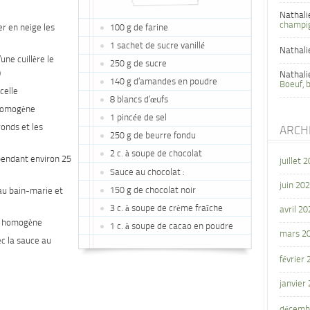
Nathali
champi
er en neige les
100 g de farine
1 sachet de sucre vanillé
Nathali
une cuillère le
250 g de sucre
)
Nathali
140 g d’amandes en poudre
Boeuf, 
celle
8 blancs d’œufs
 homogène
1 pincée de sel
ronds et les
ARCH
250 g de beurre fondu
2 c. à soupe de chocolat
 pendant environ 25
juillet 
Sauce au chocolat :
juin 20
150 g de chocolat noir
 au bain-marie et
3 c. à soupe de crème fraîche
avril 20
it homogène
1 c. à soupe de cacao en poudre
mars 2
ec la sauce au
février
janvier
décemb