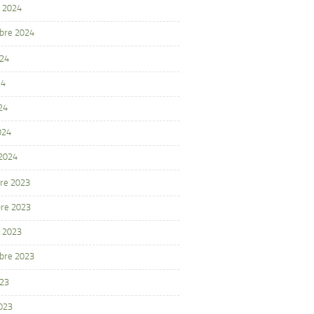
 2024
bre 2024
024
24
24
024
 2024
re 2023
re 2023
 2023
bre 2023
023
2023