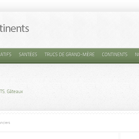
ATIFS
SANTÉES
TRUCS DE GRAND-MÈRE
CONTINENTS
N
TS
,
Gâteaux
anciers