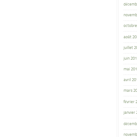
décemb
novemb
octobre
août 2
juillet 
juin 20
mai 20
avril 20
mars 2
février
janvier
décemb
novemb