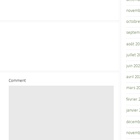
novemb
octobre
septem
août 2
juillet 
juin 20
avril 20
Comment
mars 2
février
janvier
décemb
novemb