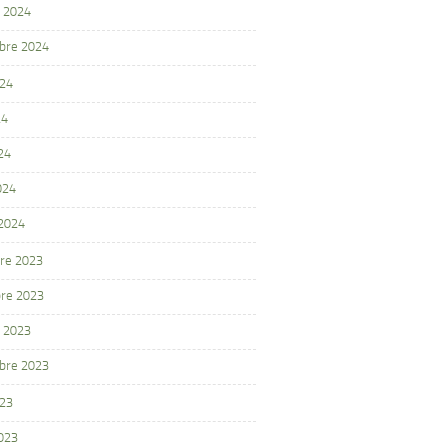
 2024
bre 2024
024
24
24
024
 2024
re 2023
re 2023
 2023
bre 2023
023
2023