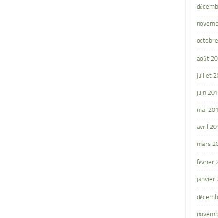
décemb
novemb
octobre
août 2
juillet 
juin 20
mai 20
avril 20
mars 2
février
janvier
décemb
novemb