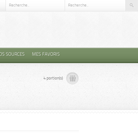
OS SOURCES
MES FAVORIS
4 portion(s)