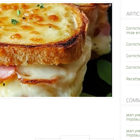
ARTI
Cornich
mise en
Cornich
Cornicho
Cornich
Recette
COMM
jean yv
mijoteu
jean yv
mijoteu