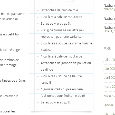
Nathali
champi
8 tranches de pain de mie
nches de pain avec
1 cuillère à café de moutarde
Nathali
 saveur d’ail.
Sel et poivre au goût
Nathali
200 g de fromage raclette (ou
Boeuf, 
 un petit bol.
reblochon pour une variante)
2 cuillères à soupe de crème fraîche
ARCH
de ce mélange.
épaisse
1 cuillère à café de moutarde
juillet 
 de jambon de
4 tranches de jambon de poulet ou
s de fromage
juin 20
de dinde
2 cuillères à soupe de beurre,
avril 20
artinées de crème.
ramolli
mars 2
1 gousse d'ail, coupée en deux
(optionnel, pour frotter le pain)
oques avec le
février
Sel et poivre au goût
janvier
s dorer les
décemb