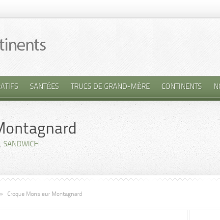
ATIFS
SANTÉES
TRUCS DE GRAND-MÈRE
CONTINENTS
N
Montagnard
,
SANDWICH
»
Croque Monsieur Montagnard