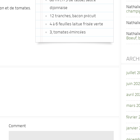
80 ml (1/3 de tasse) sauce
Nathali
dijonnaise
con et de tomates.
champi
12 tranches, bacon précuit
Nathali
4 à 6 feuilles laitue frisée verte
3, tomates émincées
Nathali
Boeuf, 
ARCH
juillet 
juin 20
avril 20
mars 2
février
Comment
janvier
décemb