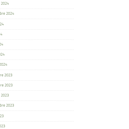
 2024
bre 2024
024
24
24
024
 2024
re 2023
re 2023
 2023
bre 2023
023
2023