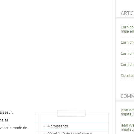
ARTI
Cornich
mise en
Cornich
Cornicho
Cornich
Recette
COMM
jean yv
aisseur.
mijoteu
naise.
jean yv
4 croissants
selon le mode de
mijoteu