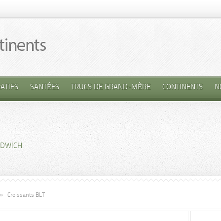
ATIFS
SANTÉES
TRUCS DE GRAND-MÈRE
CONTINENTS
N
DWICH
»
Croissants BLT