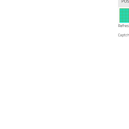
Refres
Captc