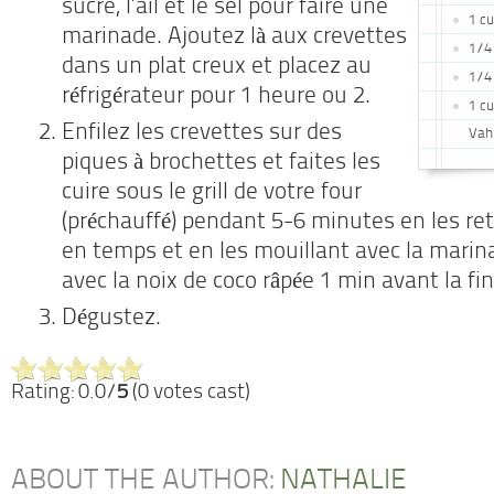
sucre, l’ail et le sel pour faire une
1 cu
marinade. Ajoutez là aux crevettes
1/4 
dans un plat creux et placez au
1/4 
réfrigérateur pour 1 heure ou 2.
1 cu
Enfilez les crevettes sur des
Vah
piques à brochettes et faites les
cuire sous le grill de votre four
(préchauffé) pendant 5-6 minutes en les r
en temps et en les mouillant avec la mari
avec la noix de coco râpée 1 min avant la fin
Dégustez.
Rating: 0.0/
5
(0 votes cast)
ABOUT THE AUTHOR:
NATHALIE