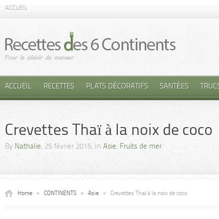
ACCUEIL
ACCUEIL
RECETTES
PLATS DÉCORATIFS
SANTÉES
TRUC
Crevettes Thaï à la noix de coco
By
Nathalie
, 25 février 2015, In
Asie
,
Fruits de mer
Home
»
CONTINENTS
»
Asie
»
Crevettes Thaï à la noix de coco