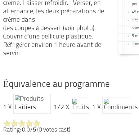
crème. Laisser refroidir. Verser, en
pou
alternance, les deux préparations de
45 m
crème dans
175 
des coupes à dessert (voir photo).
san
Couvrir d’une pellicule plastique.
5 ml
Réfrigérer environ 1 heure avant de
1 o
servir.
Équivalence au programme
1 X
1/2 X
1 X
Rating: 0.0/
5
(0 votes cast)