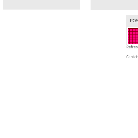
Refres
Captc