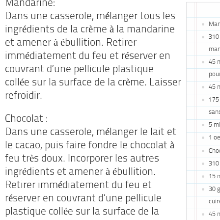
Mandarine:
Dans une casserole, mélanger tous les
Man
ingrédients de la crème à la mandarine
310 
et amener à ébullition. Retirer
man
immédiatement du feu et réserver en
45 m
couvrant d’une pellicule plastique
pou
collée sur la surface de la crème. Laisser
45 m
refroidir.
175 
san
Chocolat :
5 ml
Dans une casserole, mélanger le lait et
1 o
le cacao, puis faire fondre le chocolat à
Choc
feu très doux. Incorporer les autres
310 
ingrédients et amener à ébullition.
15 m
Retirer immédiatement du feu et
30 g
réserver en couvrant d’une pellicule
cuir
plastique collée sur la surface de la
45 m