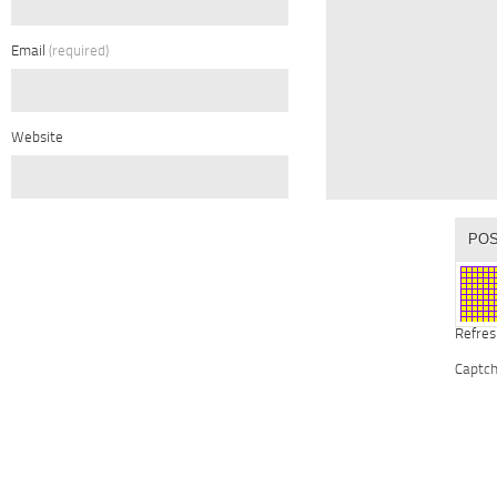
Email
(required)
Website
Refres
Captc