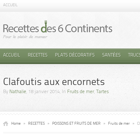
ACCUEIL
ACCUEIL
RECETTES
PLATS DÉCORATIFS
SANTÉES
TRUC
Clafoutis aux encornets
By
Nathalie
, 18 janvier 2014, In
Fruits de mer
,
Tartes
Home
»
RECETTES
»
POISSONS ET FRUITS DE MER
»
Fruits de mer
»
C