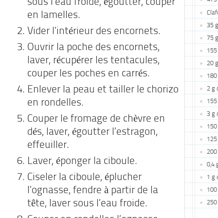
sous l’eau froide, égoutter, couper
Claf
en lamelles.
35 g
Vider l’intérieur des encornets.
75 g
Ouvrir la poche des encornets,
155 
laver, récupérer les tentacules,
20 g
couper les poches en carrés.
180 
Enlever la peau et tailler le chorizo
2 g 
en rondelles.
155
3 g 
Couper le fromage de chèvre en
150 
dés, laver, égoutter l’estragon,
125 
effeuiller.
200
Laver, éponger la ciboule.
0,4 
Ciseler la ciboule, éplucher
1 g
l’ognasse, fendre à partir de la
100 
tête, laver sous l’eau froide.
250 