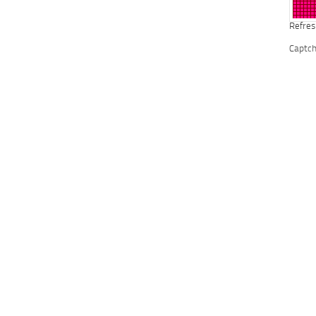
Refres
Captc