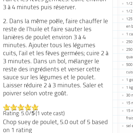
1/2 
3 à 4 minutes puis réserver.
1/2 
125 
2. Dans la même poêle, faire chauffer le
en 
reste de l’huile et faire sauter les
1 c
lanières de poulet environ 3 à 4
250
minutes. Ajouter tous les légumes
250
cuits, l’ail et les fèves germées; cuire 2 à
qua
3 minutes. Dans un bol, mélanger le
500 
reste des ingrédients et verser cette
cuis
sauce sur les légumes et le poulet.
1 go
Laisser réduire 2 à 3 minutes. Saler et
1 kg
poivrer selon votre goût.
30 m
15 m
15 m
Rating: 5.0/
5
(1 vote cast)
frai
Chop suey de poulet
,
5.0
out of
5
based
sel 
on
1
rating