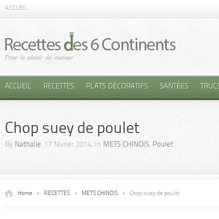
ACCUEIL
ACCUEIL
RECETTES
PLATS DÉCORATIFS
SANTÉES
TRUC
Chop suey de poulet
By
Nathalie
, 17 février 2014, In
METS CHINOIS
,
Poulet
Home
»
RECETTES
»
METS CHINOIS
»
Chop suey de poulet