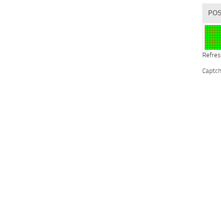
Refres
Captc