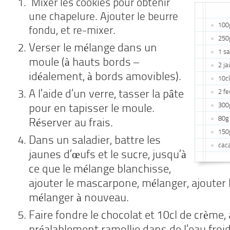
Mixer les cookies pour obtenir
une chapelure. Ajouter le beurre
100
fondu, et re-mixer.
250
Verser le mélange dans un
1 sa
moule (à hauts bords –
2 ja
idéalement, à bords amovibles).
10cl
A l’aide d’un verre, tasser la pâte
2 fe
300
pour en tapisser le moule.
80g
Réserver au frais.
150g
Dans un saladier, battre les
cac
jaunes d’œufs et le sucre, jusqu’à
ce que le mélange blanchisse,
ajouter le mascarpone, mélanger, ajouter l
mélanger à nouveau.
Faire fondre le chocolat et 10cl de crème, 