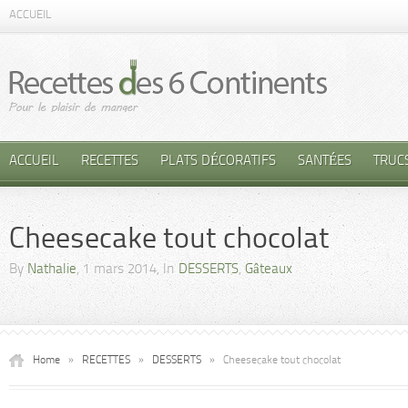
ACCUEIL
ACCUEIL
RECETTES
PLATS DÉCORATIFS
SANTÉES
TRUC
Cheesecake tout chocolat
By
Nathalie
, 1 mars 2014, In
DESSERTS
,
Gâteaux
Home
»
RECETTES
»
DESSERTS
»
Cheesecake tout chocolat