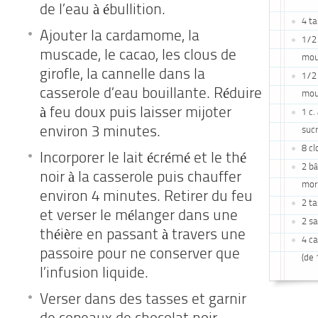
de l’eau à ébullition.
4 ta
Ajouter la cardamome, la
1/2 
muscade, le cacao, les clous de
mou
girofle, la cannelle dans la
1/2 
casserole d’eau bouillante. Réduire
mou
à feu doux puis laisser mijoter
1 c.
environ 3 minutes.
suc
8 cl
Incorporer le lait écrémé et le thé
2 bâ
noir à la casserole puis chauffer
mor
environ 4 minutes. Retirer du feu
2 ta
et verser le mélanger dans une
2 sa
théière en passant à travers une
4 ca
passoire pour ne conserver que
(de 
l’infusion liquide.
Verser dans des tasses et garnir