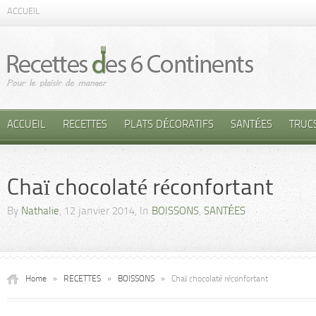
ACCUEIL
ACCUEIL
RECETTES
PLATS DÉCORATIFS
SANTÉES
TRUC
Chaï chocolaté réconfortant
By
Nathalie
, 12 janvier 2014, In
BOISSONS
,
SANTÉES
Home
»
RECETTES
»
BOISSONS
»
Chaï chocolaté réconfortant