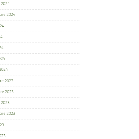
 2024
bre 2024
024
24
24
024
 2024
re 2023
re 2023
 2023
bre 2023
023
2023