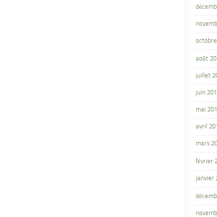
décemb
novemb
octobre
août 2
juillet 
juin 20
mai 20
avril 20
mars 2
février
janvier
décemb
novemb