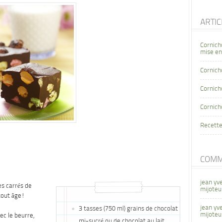
ARTI
Cornich
mise en
Cornich
Cornicho
Cornich
Recette
COMM
jean yv
s carrés de
mijoteu
tout âge!
jean yv
3 tasses (750 ml) grains de chocolat
mijoteu
ec le beurre,
mi-sucré ou de chocolat au lait