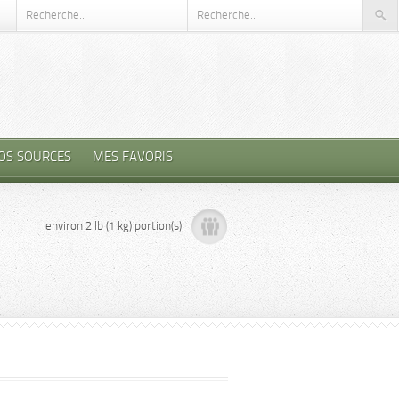
OS SOURCES
MES FAVORIS
environ 2 lb (1 kg) portion(s)