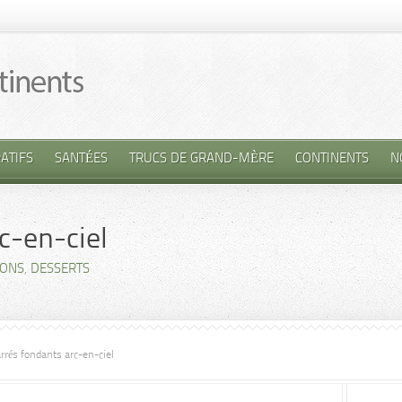
ATIFS
SANTÉES
TRUCS DE GRAND-MÈRE
CONTINENTS
N
c-en-ciel
IONS
,
DESSERTS
rrés fondants arc-en-ciel