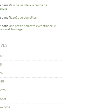
e
dans
Pain de viande à la crème de
gnons
e
dans
Ragoût de boulettes
e
dans
Une petite boulette exceptionnelle…
bacon et fromage
IVES
2026
26
26
026
 2026
 2026
re 2025