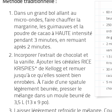
Méthode traditionnelle :
60 
Dans un grand bol allant au
beu
micro-ondes, faire chauffer la
250
margarine, les guimauves et la
ordi
poudre de cacao à HAUTE intensité
de 
pendant 3 minutes, en remuant
2 mL
après 2 minutes.
vani
Incorporer l’extrait de chocolat et
1.5 
la vanille. Ajouter les céréales RICE
Kri
KRISPIES* de Kellogg et remuer
30 
jusqu’à ce qu’elles soient bien
cac
enrobées. À l’aide d’une spatule
5 mL
légèrement beurrée, presser le
cho
mélange dans un moule beurré de
3,5 L (13 x 9 po).
Laisser légèrement refroidir le mélange. Cou