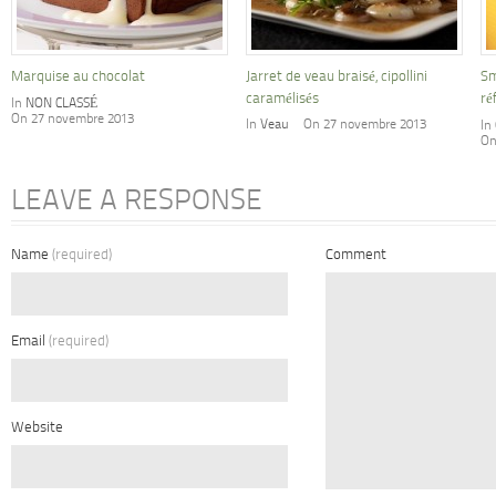
Marquise au chocolat
Jarret de veau braisé, cipollini
Sm
caramélisés
ré
In
NON CLASSÉ
On 27 novembre 2013
In
Veau
On 27 novembre 2013
In
On
LEAVE A RESPONSE
Name
(required)
Comment
Email
(required)
Website