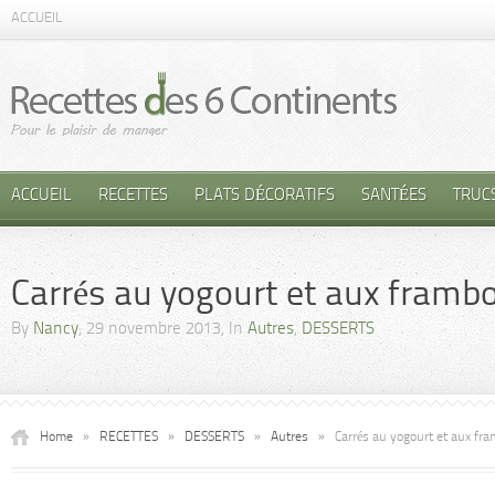
ACCUEIL
ACCUEIL
RECETTES
PLATS DÉCORATIFS
SANTÉES
TRUC
Carrés au yogourt et aux framb
By
Nancy
, 29 novembre 2013, In
Autres
,
DESSERTS
Home
»
RECETTES
»
DESSERTS
»
Autres
»
Carrés au yogourt et aux fr