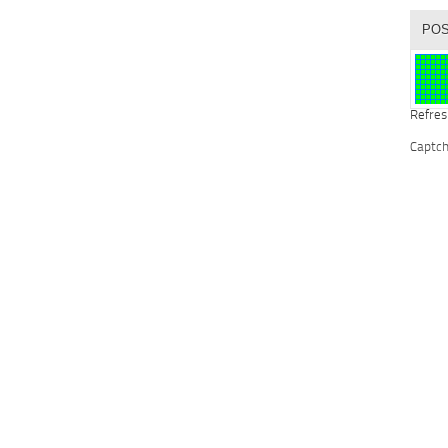
Refres
Captc