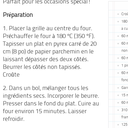
Parfait pour les occasions spécial!
Croû
Préparation
180 
1. Placer la grille au centre du four.
à cu
Préchauffer le four à 180 °C (350 °F).
60 m
Tapisser un plat en pyrex carré de 20
60 m
non
cm (8 po) de papier parchemin en le
60 
laissant dépasser des deux côtés.
1 pi
Beurrer les côtés non tapissés.
60 m
Croûte
fon
2. Dans un bol, mélanger tous les
Garn
ingrédients secs. Incorporer le beurre.
15 m
60 m
Presser dans le fond du plat. Cuire au
310 
four environ 15 minutes. Laisser
fram
refroidir.
125 