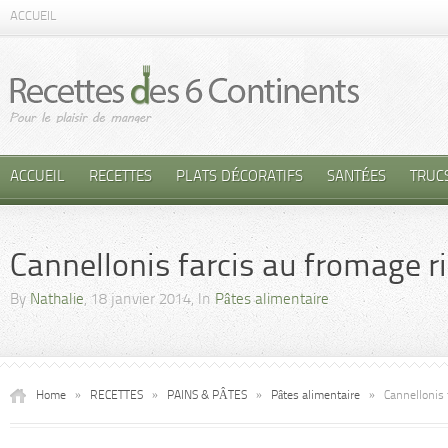
ACCUEIL
ACCUEIL
RECETTES
PLATS DÉCORATIFS
SANTÉES
TRUC
Cannellonis farcis au fromage r
By
Nathalie
, 18 janvier 2014, In
Pâtes alimentaire
Home
»
RECETTES
»
PAINS & PÂTES
»
Pâtes alimentaire
»
Cannellonis 