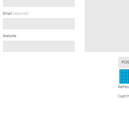
Email
(required)
Website
Refres
Captc