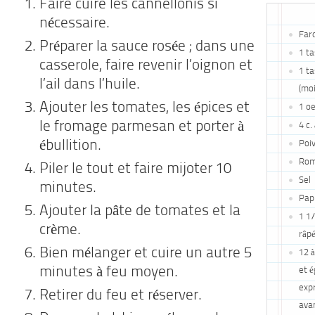
Faire cuire les cannellonis si
nécessaire.
Farc
Préparer la sauce rosée ; dans une
1 t
casserole, faire revenir l’oignon et
1 ta
l’ail dans l’huile.
(mo
Ajouter les tomates, les épices et
1 o
le fromage parmesan et porter à
4 c.
ébullition.
Poi
Rom
Piler le tout et faire mijoter 10
Sel
minutes.
Pap
Ajouter la pâte de tomates et la
1 1
crème.
râp
Bien mélanger et cuire un autre 5
12 à
minutes à feu moyen.
et é
expr
Retirer du feu et réserver.
avan