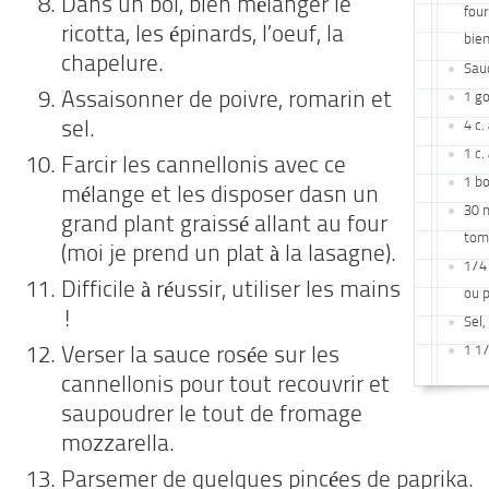
Dans un bol, bien mélanger le
four
ricotta, les épinards, l’oeuf, la
bien
chapelure.
Sau
Assaisonner de poivre, romarin et
1 go
4 c.
sel.
1 c.
Farcir les cannellonis avec ce
1 b
mélange et les disposer dasn un
30 m
grand plant graissé allant au four
tom
(moi je prend un plat à la lasagne).
1/4
Difficile à réussir, utiliser les mains
ou 
!
Sel,
1 1
Verser la sauce rosée sur les
cannellonis pour tout recouvrir et
saupoudrer le tout de fromage
mozzarella.
Parsemer de quelques pincées de paprika.