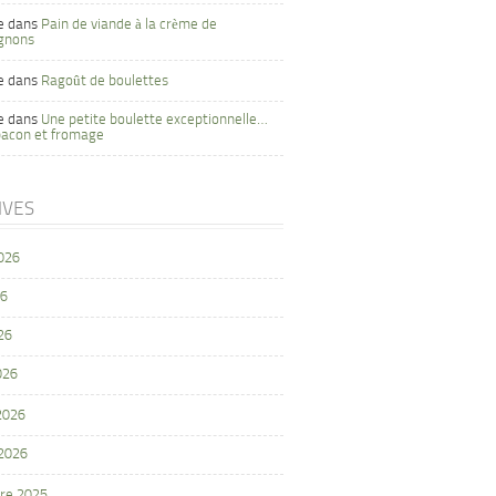
e
dans
Pain de viande à la crème de
gnons
e
dans
Ragoût de boulettes
e
dans
Une petite boulette exceptionnelle…
bacon et fromage
IVES
2026
26
26
026
 2026
 2026
re 2025