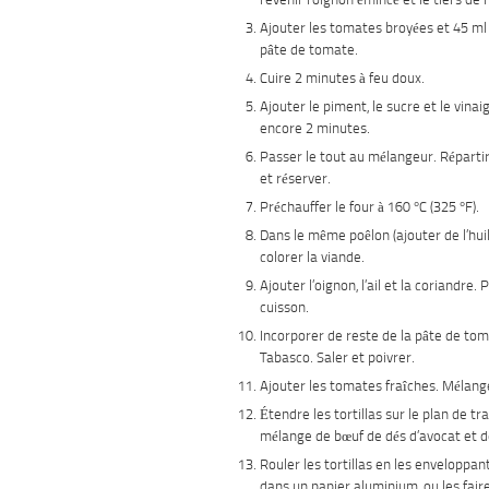
revenir l’oignon émincé et le tiers de l’
Ajouter les tomates broyées et 45 ml 
pâte de tomate.
Cuire 2 minutes à feu doux.
Ajouter le piment, le sucre et le vinai
encore 2 minutes.
Passer le tout au mélangeur. Répartir
et réserver.
Préchauffer le four à 160 °C (325 °F).
Dans le même poêlon (ajouter de l’huil
colorer la viande.
Ajouter l’oignon, l’ail et la coriandre. 
cuisson.
Incorporer de reste de la pâte de tom
Tabasco. Saler et poivrer.
Ajouter les tomates fraîches. Mélang
Étendre les tortillas sur le plan de tra
mélange de bœuf de dés d’avocat et 
Rouler les tortillas en les enveloppan
dans un papier aluminium, ou les fair