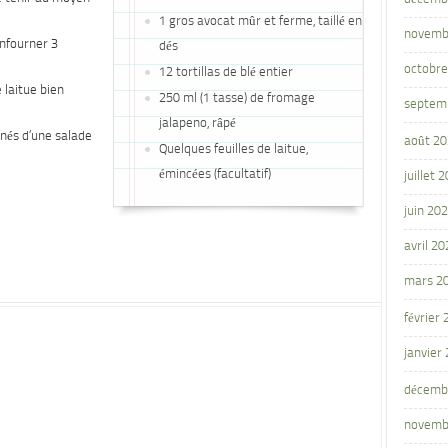
1 gros avocat mûr et ferme, taillé en
novemb
Enfourner 3
dés
octobre
12 tortillas de blé entier
e laitue bien
250 ml (1 tasse) de fromage
septem
jalapeno, râpé
gnés d’une salade
août 2
Quelques feuilles de laitue,
émincées (facultatif)
juillet 
juin 20
avril 20
mars 2
février
janvier
décemb
novemb