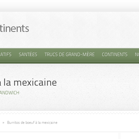
ATIFS
SANTÉES
TRUCS DE GRAND-MÈRE
CONTINENTS
N
à la mexicaine
ANDWICH
»
Burritos de boeuf à la mexicaine