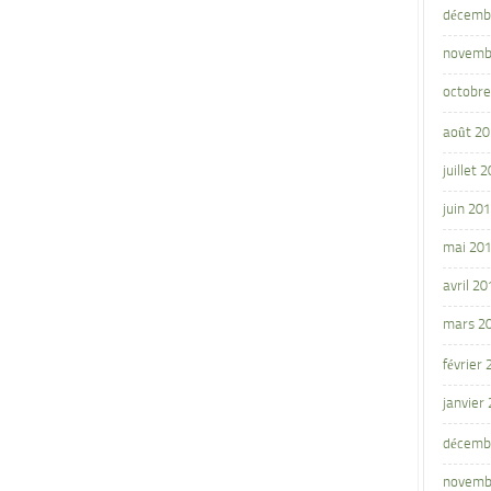
décemb
novemb
octobre
août 2
juillet 
juin 20
mai 20
avril 20
mars 2
février
janvier
décemb
novemb