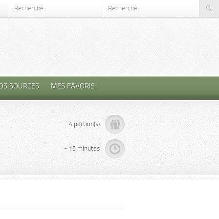
OS SOURCES
MES FAVORIS
4 portion(s)
~ 15 minutes