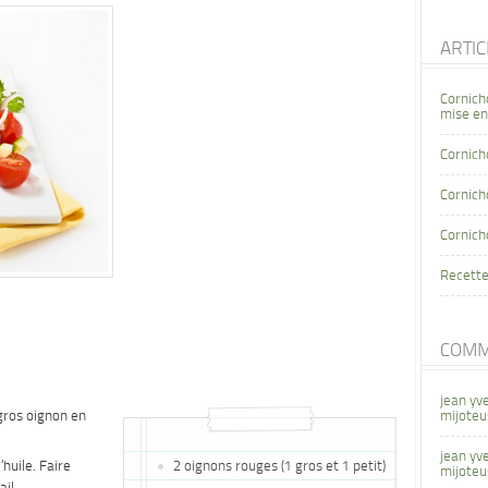
ARTI
Cornich
mise en
Cornich
Cornicho
Cornich
Recette
COMM
jean yv
gros oignon en
mijoteu
jean yv
’huile. Faire
2 oignons rouges (1 gros et 1 petit)
mijoteu