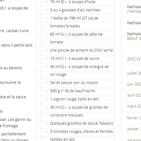
ail.
75 ml (5 c. à soupe) d’huile
Nathali
(3 c. à soupe) de
3 ou 4 gousses d’ail, hachées
champi
1 boîte de 796 ml (27 oz) de
Nathali
tomates broyées
gre. Laisser cuire
Nathali
60 ml (4 c. à soupe) de pâte de
Boeuf, 
tomate
 dans 4 petits bols
Une pincée de piment du Chili, séché
15 ml (1 c. à soupe) de sucre
ARCH
30 ml (2 c. à soupe) de vinaigre de
e au besoin),
juillet 
vin rouge
Poursuivre la
Sel et poivre noir du moulin
juin 20
500 g (1 lb) de bœuf haché
avril 20
ate et la sauce
1 oignon rouge, taillé en dés
mars 2
30 ml (2 c. à soupe) de graines de
er.
coriandre moulues
février
vail. Les garnir du
Quelques gouttes de sauce Tabasco
de fromage.
janvier
3 tomates rouges, mûres et fermes,
t partiellement
taillées en dés
e tenir au moyen
décemb