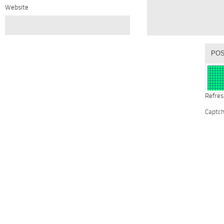
Website
Refres
Captc