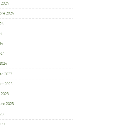
 2024
bre 2024
024
24
24
024
 2024
re 2023
re 2023
 2023
bre 2023
023
2023