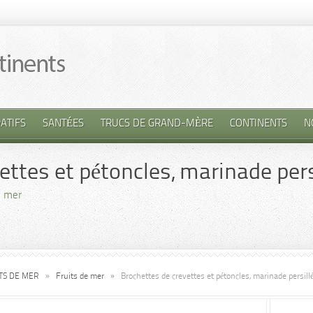
ATIFS
SANTÉES
TRUCS DE GRAND-MÈRE
CONTINENTS
N
ettes et pétoncles, marinade pers
e mer
ITS DE MER
»
Fruits de mer
»
Brochettes de crevettes et pétoncles, marinade persill