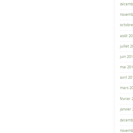
décemb
novemb
octobre
août 2
juillet 
juin 20
mai 20
avril 20
mars 2
février
janvier
décemb
novemb