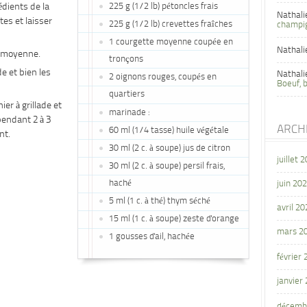
édients de la
225 g (1/2 lb) pétoncles frais
Nathali
tes et laisser
225 g (1/2 lb) crevettes fraîches
champi
1 courgette moyenne coupée en
Nathali
é moyenne.
tronçons
e et bien les
Nathali
2 oignons rouges, coupés en
Boeuf, 
quartiers
er à grillade et
marinade :
 pendant 2 à 3
ARCH
60 ml (1/4 tasse) huile végétale
nt.
30 ml (2 c. à soupe) jus de citron
juillet 
30 ml (2 c. à soupe) persil frais,
haché
juin 20
5 ml (1 c. à thé) thym séché
avril 20
15 ml (1 c. à soupe) zeste d'orange
mars 2
1 gousses d'ail, hachée
février
janvier
décemb