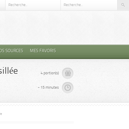
OS SOURCES
MES FAVORIS
illée
4 portion(s)
~ 15 minutes
ée