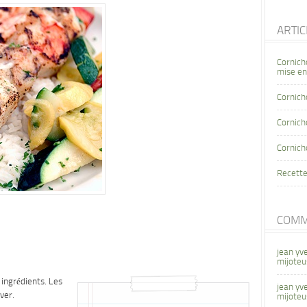
ARTI
Cornich
mise en
Cornich
Cornicho
Cornich
Recette
COMM
jean yv
mijoteu
 ingrédients. Les
jean yv
ver.
mijoteu