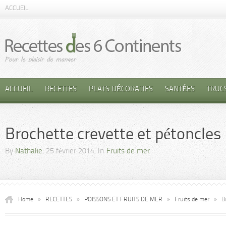
ACCUEIL
ACCUEIL
RECETTES
PLATS DÉCORATIFS
SANTÉES
TRUC
Brochette crevette et pétoncles
By
Nathalie
, 25 février 2014, In
Fruits de mer
Home
»
RECETTES
»
POISSONS ET FRUITS DE MER
»
Fruits de mer
»
B