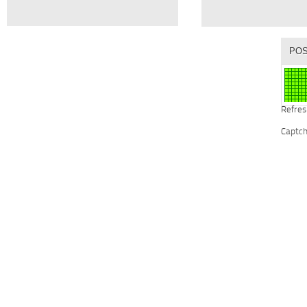
Refres
Captc