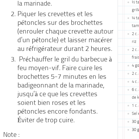
½ ta
la marinade.
grill
Piquer les crevettes et les
¼ ta
pétoncles sur des brochettes
tam
(enrouler chaque crevette autour
2 c.
d’un pétoncle) et laisser macérer
riz
au réfrigérateur durant 2 heures.
2 c.
frai
Préchauffer le gril du barbecue à
4 go
feu moyen-vif. Faire cuire les
2 c.
brochettes 5-7 minutes en les
4 c.
badigeonnant de la marinade,
6 c.
jusqu’à ce que les crevettes
de 
soient bien roses et les
1 c.
pétoncles encore fondants.
Sel 
Éviter de trop cuire.
30 
30 
Note :