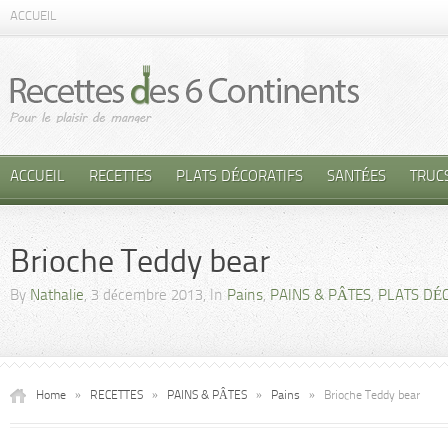
ACCUEIL
ACCUEIL
RECETTES
PLATS DÉCORATIFS
SANTÉES
TRUC
Brioche Teddy bear
By
Nathalie
, 3 décembre 2013, In
Pains
,
PAINS & PÂTES
,
PLATS DÉ
Home
»
RECETTES
»
PAINS & PÂTES
»
Pains
»
Brioche Teddy bear