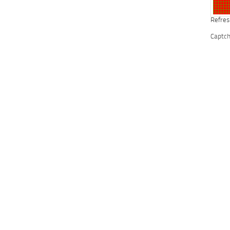
Refres
Captc