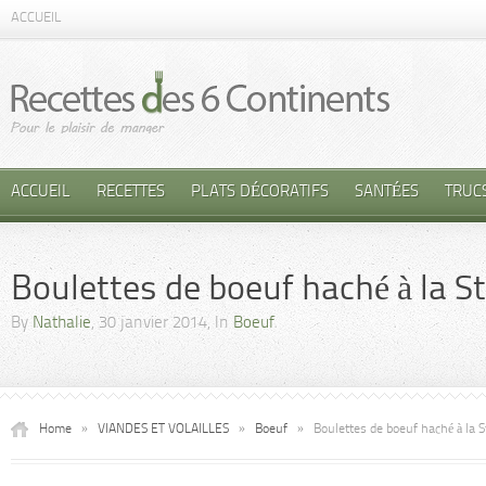
ACCUEIL
ACCUEIL
RECETTES
PLATS DÉCORATIFS
SANTÉES
TRUC
Boulettes de boeuf haché à la S
By
Nathalie
, 30 janvier 2014, In
Boeuf
Home
»
VIANDES ET VOLAILLES
»
Boeuf
»
Boulettes de boeuf haché à la 