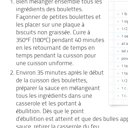
Bien mélanger ensemble tous les
ingrédients des boulettes.
1 lb
Façonner de petites boulettes et
1 o
les placer sur une plaque à
1/2 
biscuits non graissée. Cuire à
1 o
350°F (180°C) pendant 40 minutes
ail 
en les retournant de temps en
sel 
temps pendant la cuisson pour
poi
une cuisson uniforme.
1 t
Environ 35 minutes après le début
1 t
de la cuisson des boulettes,
1/2
préparer la sauce en mélangeant
1 c
tous les ingrédients dans une
1 c.
casserole et les portant à
ébullition. Dès que le point
d’ébullition est atteint et que des bulles a
sauce, retirer la casserole du feu.