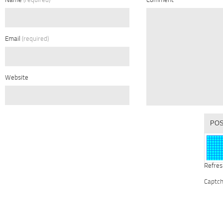
Name
(required)
Comment
Email
(required)
Website
Refres
Captc