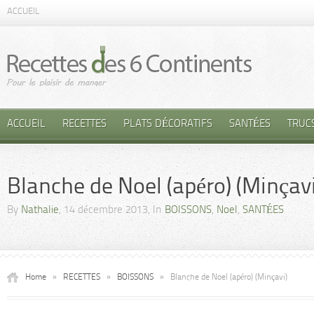
ACCUEIL
ACCUEIL
RECETTES
PLATS DÉCORATIFS
SANTÉES
TRUC
Blanche de Noel (apéro) (Minçavi
By
Nathalie
, 14 décembre 2013, In
BOISSONS
,
Noel
,
SANTÉES
Home
»
RECETTES
»
BOISSONS
»
Blanche de Noel (apéro) (Minçavi)