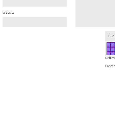
Website
Refres
Captc