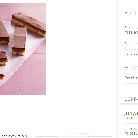
ARTI
Cornich
mise en
Cornich
Cornicho
Cornich
Recette
COMM
jean yv
mijoteu
jean yv
mijoteu
 des extrémités