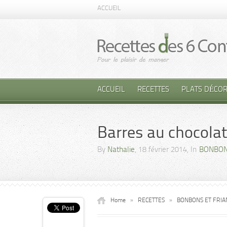
ACCUEIL
ACCUEIL
RECETTES
PLATS DÉCOR
Barres au chocolat
By
Nathalie
, 18 février 2014, In
BONBON
Home
»
RECETTES
»
BONBONS ET FRIA