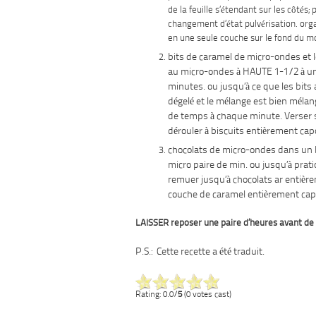
de la feuille s’étendant sur ​​les côtés;
changement d’état pulvérisation. orga
en une seule couche sur le fond du mo
bits de caramel de micro-ondes et l
au micro-ondes à HAUTE 1-1/2 à un
minutes. ou jusqu’à ce que les bits
dégelé et le mélange est bien méla
de temps à chaque minute. Verser s
dérouler à biscuits entièrement cap
chocolats de micro-ondes dans un b
micro paire de min. ou jusqu’à pra
remuer jusqu’à chocolats ar entière
couche de caramel entièrement ca
LAISSER reposer une paire d’heures avant de
P.S.: Cette recette a été traduit.
Rating: 0.0/
5
(0 votes cast)