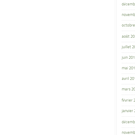
décemb
novemb
octobre
août 2
juillet 
juin 20
mai 20
avril 20
mars 2
février
janvier
décemb
novemb