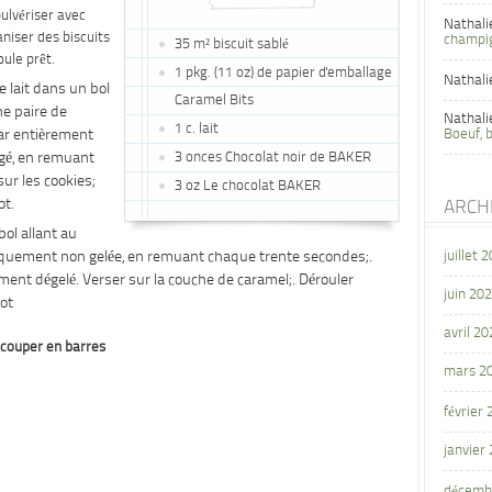
 pulvériser avec
Nathali
niser des biscuits
champi
35 m² biscuit sablé
ule prêt.
1 pkg. (11 oz) de papier d'emballage
Nathali
e lait dans un bol
Caramel Bits
e paire de
Nathali
1 c. lait
 ar entièrement
Boeuf, 
ngé, en remuant
3 onces Chocolat noir de BAKER
ur les cookies;
3 oz Le chocolat BAKER
ot.
ARCH
ol allant au
tiquement non gelée, en remuant chaque trente secondes;.
juillet 
ment dégelé. Verser sur la couche de caramel;. Dérouler
juin 20
pot
avril 20
 couper en barres
mars 2
février
janvier
décemb