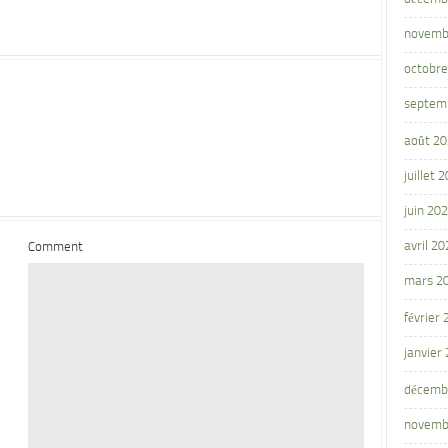
novemb
octobre
septem
août 2
juillet 
juin 20
avril 20
Comment
mars 2
février
janvier
décemb
novemb