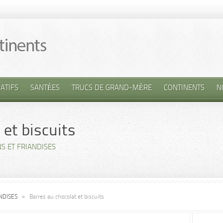
ATIFS
SANTÉES
TRUCS DE GRAND-MÈRE
CONTINENTS
N
 et biscuits
S ET FRIANDISES
NDISES
»
Barres au chocolat et biscuits