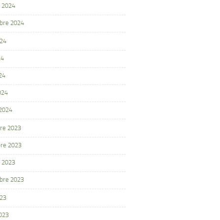
 2024
bre 2024
024
24
24
024
 2024
re 2023
re 2023
 2023
bre 2023
023
2023