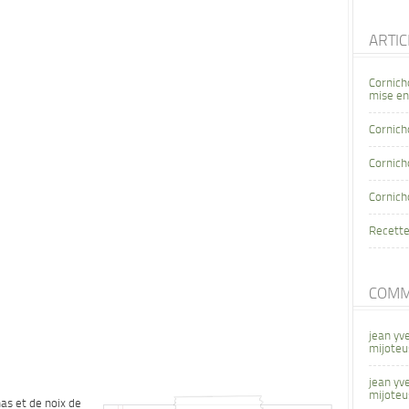
ARTI
Cornich
mise en
Cornich
Cornicho
Cornich
Recette
COMM
jean yv
mijoteu
jean yv
mijoteu
as et de noix de