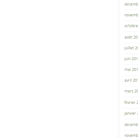
décemb
novemb
octobre
août 2
juillet 
juin 20
mai 20
avril 20
mars 2
février
janvier
décemb
novemb