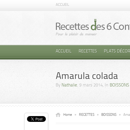
ACCUEIL
ACCUEIL
RECETTES
PLATS DÉCOR
Amarula colada
By
Nathalie
, 9 mars 2014, In
BOISSONS
Home
»
RECETTES
»
BOISSONS
»
Amar