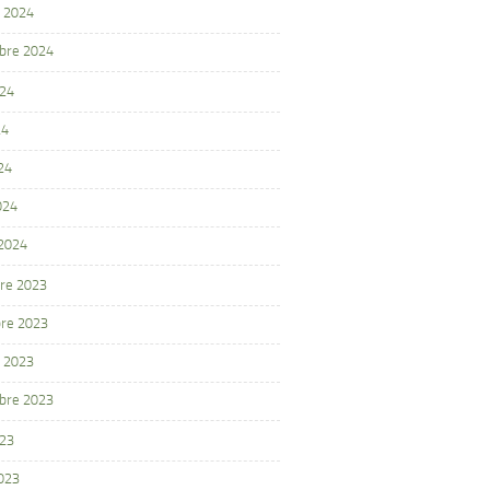
 2024
bre 2024
024
24
24
024
 2024
re 2023
re 2023
 2023
bre 2023
023
2023