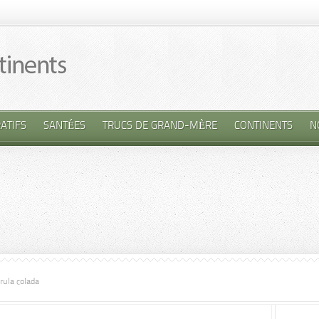
ATIFS
SANTÉES
TRUCS DE GRAND-MÈRE
CONTINENTS
N
ula colada