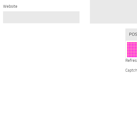
Website
Refres
Captc