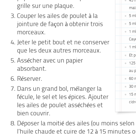
45 m
grille sur une plaque.
maï
Couper les ailes de poulet à la
5 ml
jointure de façon à obtenir trois
5 ml
morceaux.
1 ml
Cay
Jeter le petit bout et ne conserver
1 ml
que les deux autres morceaux.
Et p
Assécher avec un papier
125
absorbant.
au 
Réserver.
60 m
30 m
Dans un grand bol, mélanger la
15 m
fécule, le sel et les épices. Ajouter
cidr
les ailes de poulet asséchées et
bien couvrir.
Déposer la moitié des ailes (ou moins selon
l’huile chaude et cuire de 12 à 15 minutes o