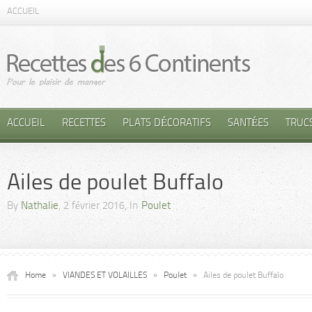
ACCUEIL
ACCUEIL
RECETTES
PLATS DÉCORATIFS
SANTÉES
TRUC
Ailes de poulet Buffalo
By
Nathalie
, 2 février 2016, In
Poulet
Home
»
VIANDES ET VOLAILLES
»
Poulet
»
Ailes de poulet Buffalo